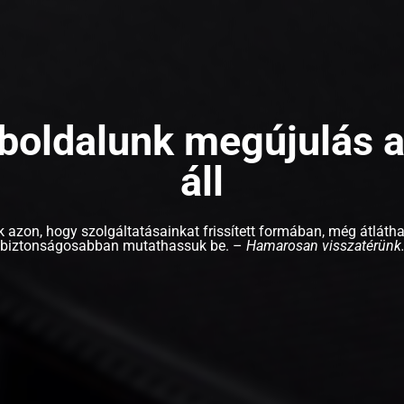
oldalunk megújulás a
áll
 azon, hogy szolgáltatásainkat frissített formában, még átláth
biztonságosabban mutathassuk be. –
Hamarosan visszatérünk