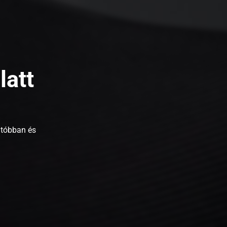
latt
atóbban és
.